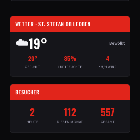
WETTER
· ST. STEFAN OB LEOBEN
19
°
☁️
Bewölkt
20
°
85
%
4
GEFÜHLT
LUFTFEUCHTE
KM/H WIND
BESUCHER
2
112
557
HEUTE
DIESEN MONAT
GESAMT