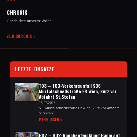
CHRONIK
Geschichte unserer Wehr.
ZUR CHRONIK
»
LETZTE EINSÄTZE
T03 –
T03-Verkehrsunfall S36
Murtalschnellstraße FR Wien, kurz vor
Abfahrt St.Stefan
15.07.2026
S36 Murtalschnellstraße FR Wien, kurz vor Abfahrt
St.Stefan
MEHR LESEN »
B02 –
B02-Rauchentwicklung Baum auf