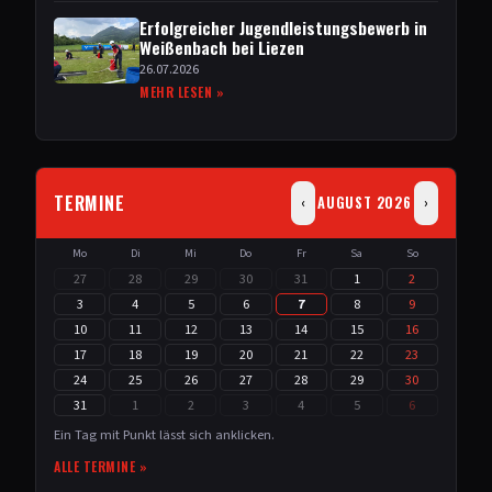
Erfolgreicher Jugendleistungsbewerb in
Weißenbach bei Liezen
26.07.2026
MEHR LESEN »
TERMINE
AUGUST 2026
‹
›
Mo
Di
Mi
Do
Fr
Sa
So
27
28
29
30
31
1
2
3
4
5
6
7
8
9
10
11
12
13
14
15
16
17
18
19
20
21
22
23
24
25
26
27
28
29
30
31
1
2
3
4
5
6
Ein Tag mit Punkt lässt sich anklicken.
ALLE TERMINE »