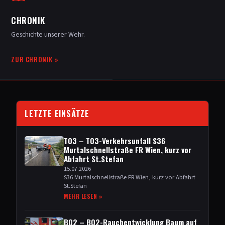
CHRONIK
Geschichte unserer Wehr.
ZUR CHRONIK
»
LETZTE EINSÄTZE
T03 –
T03-Verkehrsunfall S36
Murtalschnellstraße FR Wien, kurz vor
Abfahrt St.Stefan
15.07.2026
S36 Murtalschnellstraße FR Wien, kurz vor Abfahrt
St.Stefan
MEHR LESEN »
B02 –
B02-Rauchentwicklung Baum auf