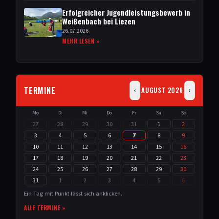
Erfolgreicher Jugendleistungsbewerb in
Weißenbach bei Liezen
26.07.2026
MEHR LESEN »
TERMINE
AUGUST 2026
‹
›
Mo
Di
Mi
Do
Fr
Sa
So
27
28
29
30
31
1
2
3
4
5
6
7
8
9
10
11
12
13
14
15
16
17
18
19
20
21
22
23
24
25
26
27
28
29
30
31
1
2
3
4
5
6
Ein Tag mit Punkt lässt sich anklicken.
ALLE TERMINE »