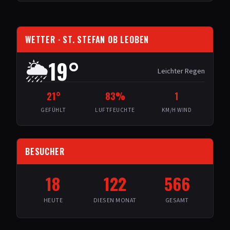
WETTER
· ST. STEFAN OB LEOBEN
19
°
🌦️
Leichter Regen
21
°
83
%
1
GEFÜHLT
LUFTFEUCHTE
KM/H WIND
BESUCHER
18
122
566
HEUTE
DIESEN MONAT
GESAMT